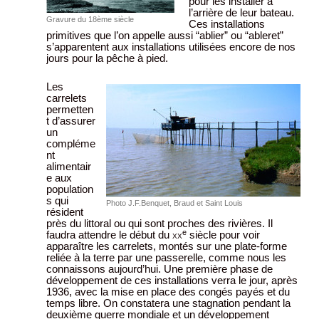
pour les installer à
l’arrière de leur bateau.
Gravure du 18ème siècle
Ces installations
primitives que l’on appelle aussi “ablier” ou “ableret”
s’apparentent aux installations utilisées encore de nos
jours pour la pêche à pied.
Les
carrelets
permetten
t d’assurer
un
compléme
nt
alimentair
e aux
population
s qui
Photo J.F.Benquet, Braud et Saint Louis
résident
près du littoral ou qui sont proches des rivières. Il
e
faudra attendre le début du
xx
siècle pour voir
apparaître les carrelets, montés sur une plate-forme
reliée à la terre par une passerelle, comme nous les
connaissons aujourd’hui. Une première phase de
développement de ces installations verra le jour, après
1936, avec la mise en place des congés payés et du
temps libre. On constatera une stagnation pendant la
deuxième guerre mondiale et un développement