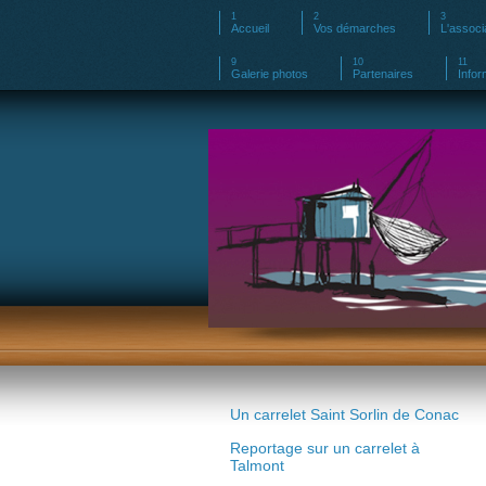
Accueil
Vos démarches
L'associ
Galerie photos
Partenaires
Infor
Un carrelet Saint Sorlin de Conac
Reportage sur un carrelet à
Talmont