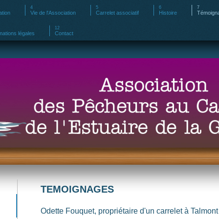
ation
Vie de l'Association
Carrelet associatif
Histoire
Témoign
mations légales
Contact
TEMOIGNAGES
Odette Fouquet, propriétaire d'un carrelet à Talmont