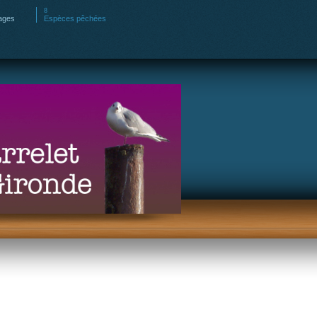
ages
Espèces pêchées