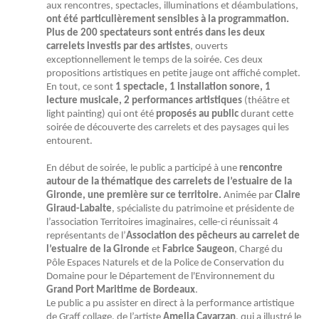
aux rencontres, spectacles, illuminations et déambulations,
ont été particulièrement sensibles à la programmation.
Plus de 200 spectateurs sont entrés dans les deux
carrelets investis par des artistes
, ouverts
exceptionnellement le temps de la soirée. Ces deux
propositions artistiques en petite jauge ont affiché complet.
En tout, ce sont
1 spectacle, 1 installation sonore, 1
lecture musicale, 2 performances artistiques
(théâtre et
light painting) qui ont été
proposés au public
durant cette
soirée de découverte des carrelets et des paysages qui les
entourent.
En début de soirée, le public a participé à une
rencontre
autour de la thématique des carrelets de l’estuaire de la
Gironde, une première sur ce territoire.
Animée par
Claire
Giraud-Labalte
, spécialiste du patrimoine et présidente de
l’association Territoires imaginaires, celle-ci réunissait 4
représentants de l’
Association des pêcheurs au carrelet de
l’estuaire de la Gironde
et
Fabrice Saugeon
, Chargé du
Pôle Espaces Naturels et de la Police de Conservation du
Domaine pour le Département de l'Environnement du
Grand Port Maritime de Bordeaux
.
Le public a pu assister en direct à la performance artistique
de Graff collage, de l’artiste
Amelia Cavarzan
, qui a illustré le